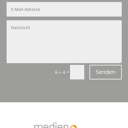
Senden
=
6 + 4