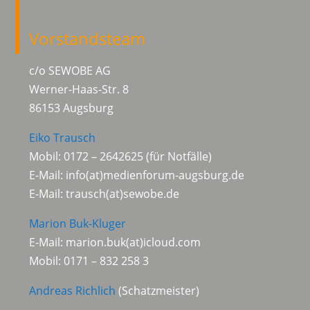
Vorstandsteam
c/o SEWOBE AG
Werner-Haas-Str. 8
86153 Augsburg
Eiko Trausch
Mobil: 0172 – 2642625 (für Notfälle)
E-Mail:
info(at)medienforum-augsburg.de
E-Mail: trausch(at)sewobe.de
Marion Buk-Kluger
E-Mail: marion.buk(at)icloud.com
Mobil: 0171 – 832 258 3
Andreas Richlich
(Schatzmeister)